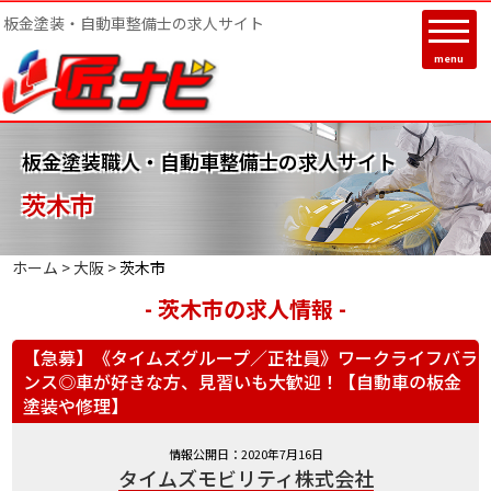
板金塗装・自動車整備士の求人サイト
menu
板金塗装職人・自動車整備士の求人サイト
茨木市
ホーム >
大阪
>
茨木市
- 茨木市の求人情報 -
【急募】《タイムズグループ／正社員》ワークライフバラ
ンス◎車が好きな方、見習いも大歓迎！【自動車の板金
塗装や修理】
情報公開日：2020年7月16日
タイムズモビリティ株式会社