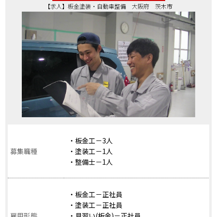
【求人】板金塗装・自動車整備 大阪府 茨木市
・板金工－3人
募集職種
・塗装工－1人
・整備士－1人
・板金工－正社員
・塗装工－正社員
雇用形態
・見習い(板金)－正社員