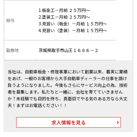
1.板金工－月給 ２５万円～
2.塗装工－月給 ２５万円～
給与
3.見習い（板金）－月給 １５万円～
4.見習い（塗装）－月給 １５万円～
勤務地
茨城県取手市山王１６８６－２
当社は、自動車板金・修理事業において創業以来、着実に業績
をあげ、一般のお客様から大手自動車ディーラーの仕事を請け
負うようになりました。今後もさらにサービス向上の為、技術
者を募集します。私たちと一緒に、会社を育てていきません
か？未経験でも目的を持ち、真面目でやる気のある方なら大丈
夫！まずはお電話ください！！
求人情報を見る