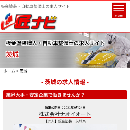
板金塗装・自動車整備士の求人サイト
menu
板金塗装職人・自動車整備士の求人サイト
茨城
ホーム >
茨城
- 茨城の求人情報 -
業界大手・安定企業で働きませんか？
情報公開日：2021年9月24日
株式会社ナオイオート
【求人】鈑金塗装 茨城県