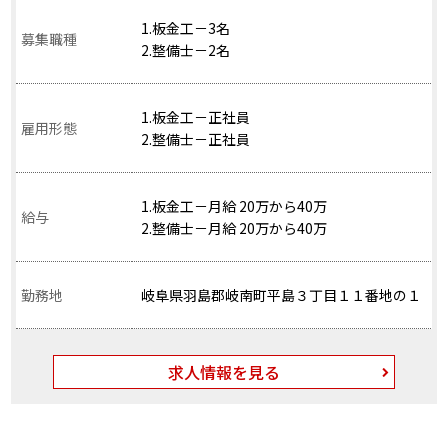
1.板金工－3名
募集職種
2.整備士－2名
1.板金工－正社員
雇用形態
2.整備士－正社員
1.板金工－月給 20万から40万
給与
2.整備士－月給 20万から40万
勤務地
岐阜県羽島郡岐南町平島３丁目１１番地の１
求人情報を見る