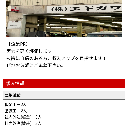
【企業PR】
実力を高く評価します。
技術に自信のある方、収入アップを目指せます！！
ぜひお気軽にご応募下さい。
求人情報
募集職種
板金工－2人
塗装工－2人
社内外注(板金)－3人
社内外注(塗装)－3人